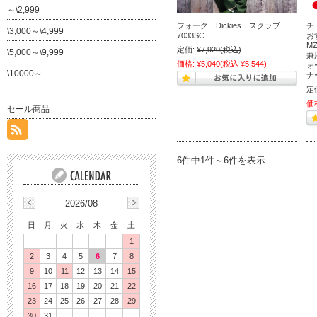
～\2,999
フォーク Dickies スクラブ
チ
\3,000～\4,999
7033SC
おす
MZ
定価:
¥7,920
(税込)
\5,000～\9,999
兼
価格:
¥5,040
(税込 ¥5,544)
ォ
\10000～
ナー
定
価
セール商品
6件中1件～6件を表示
2026/08
日
月
火
水
木
金
土
1
2
3
4
5
6
7
8
9
10
11
12
13
14
15
16
17
18
19
20
21
22
23
24
25
26
27
28
29
30
31