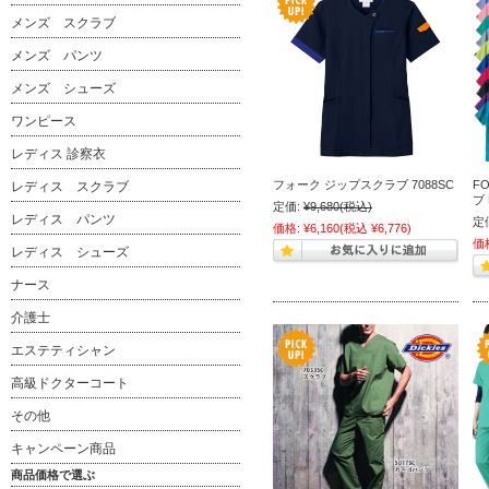
メンズ スクラブ
メンズ パンツ
メンズ シューズ
ワンピース
レディス 診察衣
フォーク ジップスクラブ 7088SC
F
レディス スクラブ
ブ 
定価:
¥9,680
(税込)
レディス パンツ
定
価格:
¥6,160
(税込 ¥6,776)
価
レディス シューズ
ナース
介護士
エステティシャン
高級ドクターコート
その他
キャンペーン商品
商品価格で選ぶ