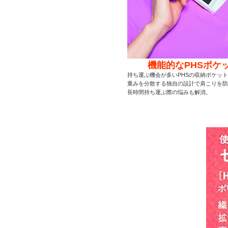
機能的なPHSポケ
持ち運ぶ機会が多いPHSの収納ポケッ
重みを分散する独自の設計で肩こりを防
長時間持ち運ぶ際の悩みも解消。