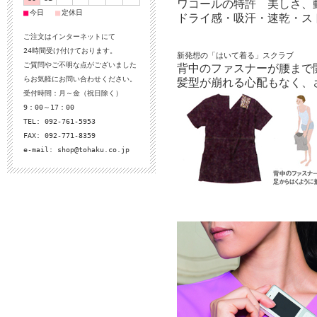
ワコールの特許 美しさ、
■
■
今日
定休日
ドライ感・吸汗・速乾・ス
ご注文はインターネットにて
24時間受け付けております。
新発想の「はいて着る」スクラブ
ご質問やご不明な点がございました
背中のファスナーが腰まで
らお気軽にお問い合わせください。
髪型が崩れる心配もなく、
受付時間：月～金（祝日除く）
9：00～17：00
TEL: 092-761-5953
FAX: 092-771-8359
e-mail:
shop@tohaku.co.jp