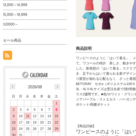
\3,000～\4,999
\5,000～\9,999
\10000～
セール商品
商品説明
ワンピースのように「はいて着る」、メ
て。ワコールの特許 美しさ、動きやす
した。新発想の「はいて着る」スクラブ
き、足下からはいて着られる新デザイン
り髪型が崩れる心配もなく、さっと着脱
材/TORAY セオα（ポリエステル100％
2026/08
3L・4L※4Lサイズは受注生産で5割
ラス2週間です。■色/ホワイト・グラ
日
月
火
水
木
金
土
ジアパープル・ストエカス・バーガンデ
1
ポケット/両腰ポケット
2
3
4
5
6
7
8
9
10
11
12
13
14
15
16
17
18
19
20
21
22
【商品詳細】
23
24
25
26
27
28
29
ワンピースのように「はい
30
31