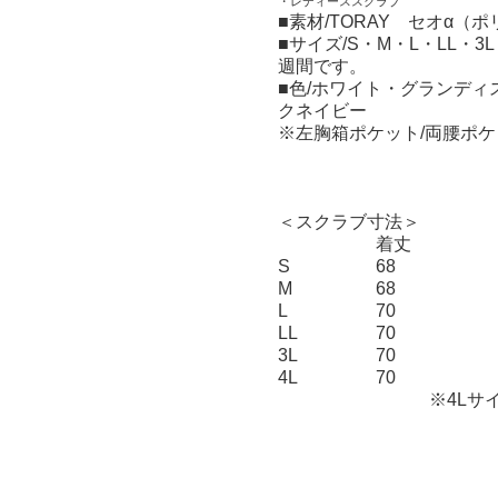
・レディーススクラブ
■素材/TORAY セオα（ポ
■サイズ/S・M・L・LL・
週間です。
■色/ホワイト・グランデ
クネイビー
※左胸箱ポケット/両腰ポケ
＜スクラブ寸法＞
着丈
S
68
M
68
L
70
LL
70
3L
70
4L
70
※4Lサイズは受注生