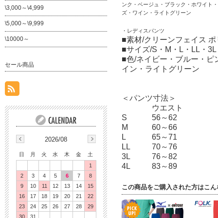
ンク・ベージュ・ブラック・ホワイト・
\3,000～\4,999
ズ・ワイン・ライトグリーン
\5,000～\9,999
・レディスパンツ
\10000～
■素材/クリーンフェイス ポ
■サイズ/S・M・L・LL・3L
■色/ネイビー・ブルー・
セール商品
イン・ライトグリーン
＜パンツ寸法＞
ウエスト
S
56～62
M
60～66
L
65～71
2026/08
LL
70～76
日
月
火
水
木
金
土
3L
76～82
4L
83～89
1
2
3
4
5
6
7
8
9
10
11
12
13
14
15
この商品をご購入された方はこん
16
17
18
19
20
21
22
23
24
25
26
27
28
29
30
31