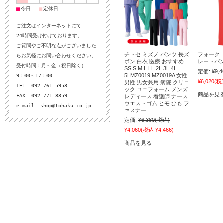
■
■
今日
定休日
ご注文はインターネットにて
24時間受け付けております。
ご質問やご不明な点がございました
チトセ ミズノ パンツ 長ズ
フォーク
らお気軽にお問い合わせください。
ボン 白衣 医療 おすすめ
レートパン
受付時間：月～金（祝日除く）
SS S M L LL 2L 3L 4L
定価:
¥9,4
5LMZ0019 MZ0019A 女性
9：00～17：00
¥6,020
(税込
男性 男女兼用 病院 クリニ
TEL: 092-761-5953
ック ユニフォーム メンズ
商品を見
FAX: 092-771-8359
レディース 看護師 ナース
ウエストゴム ヒモ ひも フ
e-mail:
shop@tohaku.co.jp
ァスナー
定価:
¥6,380
(税込)
¥4,060
(税込 ¥4,466)
商品を見る