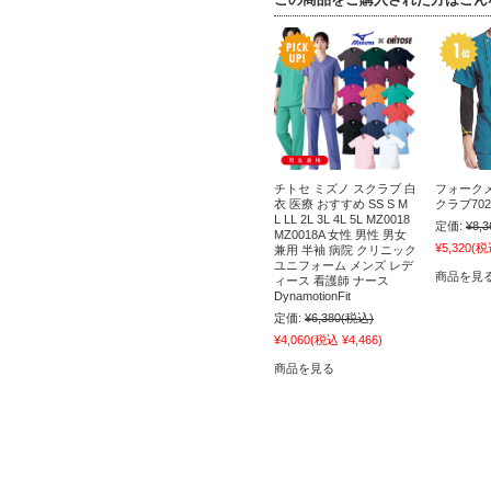
チトセ ミズノ スクラブ 白
フォーク
衣 医療 おすすめ SS S M
クラブ702
L LL 2L 3L 4L 5L MZ0018
定価:
¥8,3
MZ0018A 女性 男性 男女
¥5,320
(税込
兼用 半袖 病院 クリニック
ユニフォーム メンズ レデ
商品を見
ィース 看護師 ナース
DynamotionFit
定価:
¥6,380
(税込)
¥4,060
(税込 ¥4,466)
商品を見る