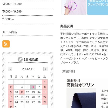
\3,000～\4,999
\5,000～\9,999
\10000～
商品説明
セール商品
手術現場を快適にサポートする高機能ス
ホックを採用し、着脱しやすい男女兼用
トインスリープで医務衣としても着用で
えにくい開きの浅いV襟。吸汗、速乾性
用。●機能：制電、防汚、吸汗性、制菌
にすぐれています）●サイズ:SS-4L●
ク・マゼンタ・ローズ・ネイビー・ブラ
ブルー・プラム
2026/08
【商品詳細】
日
月
火
水
木
金
土
1
2
3
4
5
6
7
8
9
10
11
12
13
14
15
16
17
18
19
20
21
22
23
24
25
26
27
28
29
30
31